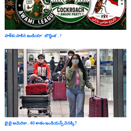
పాక్‌కు పాకిన‌ ఇండియా ` బొద్దింక‌`..!
బై బై అమెరికా.. 40 శాతం ఇండియన్స్‌ వెనక్కి?