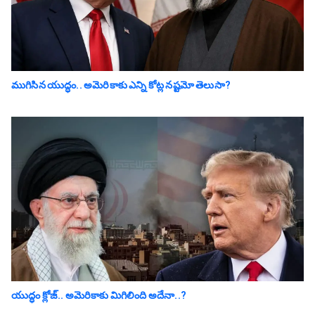
ముగిసిన యుద్ధం.. అమెరికాకు ఎన్ని కోట్ల న‌ష్ట‌మో తెలుసా?
యుద్ధం క్లోజ్‌.. అమెరికాకు మిగిలింది అదేనా..?