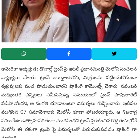
అమెరికా అధ్యక్షుడు డొనాల్డ్ ట్రంప్ పై ఇటలీ ప్రధానమంత్రి మెలోని సంచలన
వ్యాఖ్యలు చేశారు. ట్రంప్ అబద్దాలకోరని, మిత్రులను పట్టించుకోకుండా
శత్రువులకు వంత పాడుతుంటారని షాకింగ్ కామెంట్స్ చేశారు. నవంబర్
మధ్యంతర ఎన్నికలు సమీపిస్తున్న సమయంలో ట్రంప్ పాపులారిటీ
పడిపోతోందని, ఆ సంగతి చూడాలంటూ విమర్శలు గుప్పించారు. ఇటీవల
ముగిసిన G7 సమావేశాలకు మెలోనీ కూడా హాజరయ్యారు. ఆ శిఖరాగ్ర
సమావేశం ఉత్సాహపరితంగా ముగిసిందని ట్రంప్ ప్రకటించిన కొద్ది గంటల్లోనే
మెలోనీ ఈ రకంగా ట్రంప్ పై విమర్శలతో విరుచుకుపడడం షాకింగ్ గా
మారింది.