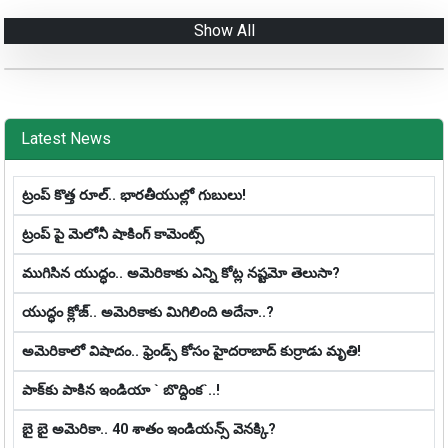
Show All
Latest News
ట్రంప్ కొత్త రూల్.. భారతీయుల్లో గుబులు!
ట్రంప్ పై మెలోనీ షాకింగ్ కామెంట్స్
ముగిసిన యుద్ధం.. అమెరికాకు ఎన్ని కోట్ల న‌ష్ట‌మో తెలుసా?
యుద్ధం క్లోజ్‌.. అమెరికాకు మిగిలింది అదేనా..?
అమెరికాలో విషాదం.. ఫ్రెండ్స్ కోసం హైద‌రాబాద్ కుర్రాడు మృతి!
పాక్‌కు పాకిన‌ ఇండియా ` బొద్దింక‌`..!
బై బై అమెరికా.. 40 శాతం ఇండియన్స్‌ వెనక్కి?