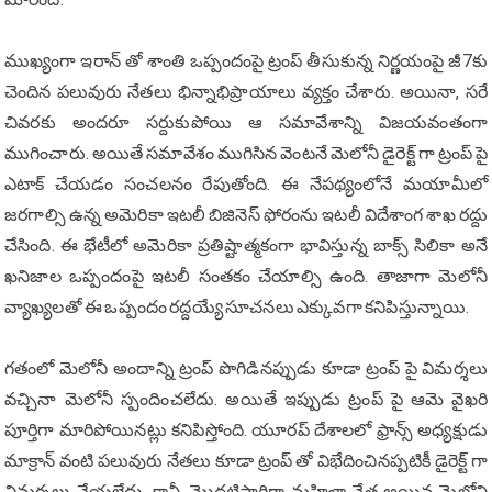
ముఖ్యంగా ఇరాన్ తో శాంతి ఒప్పందంపై ట్రంప్ తీసుకున్న నిర్ణయంపై జీ7కు
చెందిన పలువురు నేతలు భిన్నాభిప్రాయాలు వ్యక్తం చేశారు. అయినా, సరే
చివరకు అందరూ సర్దుకుపోయి ఆ సమావేశాన్ని విజయవంతంగా
ముగించారు. అయితే సమావేశం ముగిసిన వెంటనే మెలోనీ డైరెక్ట్ గా ట్రంప్ పై
ఎటాక్ చేయడం సంచలనం రేపుతోంది. ఈ నేపథ్యంలోనే మయామీలో
జరగాల్సి ఉన్న అమెరికా ఇటలీ బిజినెస్ ఫోరంను ఇటలీ విదేశాంగ శాఖ రద్దు
చేసింది. ఈ భేటీలో అమెరికా ప్రతిష్టాత్మకంగా భావిస్తున్న బాక్స్ సిలికా అనే
ఖనిజాల ఒప్పందంపై ఇటలీ సంతకం చేయాల్సి ఉంది. తాజాగా మెలోనీ
వ్యాఖ్యలతో ఈ ఒప్పందం రద్దయ్యే సూచనలు ఎక్కువగా కనిపిస్తున్నాయి.
గతంలో మెలోనీ అందాన్ని ట్రంప్ పొగిడినప్పుడు కూడా ట్రంప్ పై విమర్శలు
వచ్చినా మెలోనీ స్పందించలేదు. అయితే ఇప్పుడు ట్రంప్ పై ఆమె వైఖరి
పూర్తిగా మారిపోయినట్లు కనిపిస్తోంది. యూరప్ దేశాలలో ఫ్రాన్స్ అధ్యక్షుడు
మాక్రాన్ వంటి పలువురు నేతలు కూడా ట్రంప్ తో విభేదించినప్పటికీ డైరెక్ట్ గా
విమర్శలు చేయలేదు. కానీ, మొదటిసారిగా మహిళా నేత అయిన మెలోని