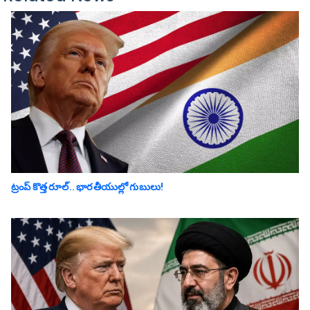
ట్రంప్ కొత్త రూల్.. భారతీయుల్లో గుబులు!