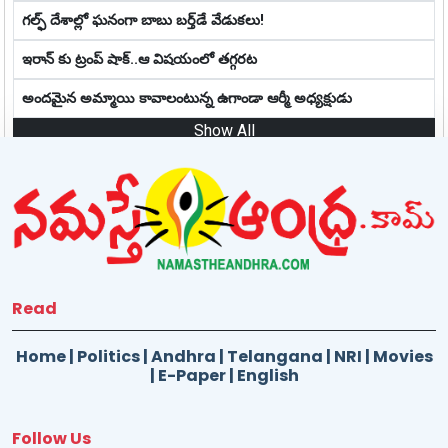
గల్ఫ్ దేశాల్లో ఘ‌నంగా బాబు బ‌ర్త్‌డే వేడుక‌లు!
ఇరాన్ కు ట్రంప్ షాక్..ఆ విషయంలో తగ్గరట
అందమైన అమ్మాయి కావాలంటున్న ఉగాండా ఆర్మీ అధ్యక్షుడు
Show All
Read
Home
|
Politics
|
Andhra
|
Telangana
|
NRI
|
Movies
|
E-Paper
|
English
Follow Us