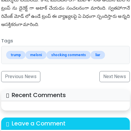
ట్రంప్ ను డైరెక్ట్ గా అటాక్ చేయడం సంచలనంగా మారింది. స్వతహాగానే
రివేంజ్ మోడ్ లో ఉండే ట్రంప్ ఈ వ్యాఖ్యలపై ఏ విధంగా స్పందిస్తారు అన్నది
ఆసక్తికరంగా మారింది.
Tags
trump
meloni
shocking comments
liar
Previous News
Next News
Recent Comments
Leave a Comment