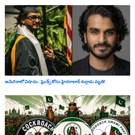
అమెరికాలో విషాదం.. ఫ్రెండ్స్ కోసం హైద‌రాబాద్ కుర్రాడు మృతి!