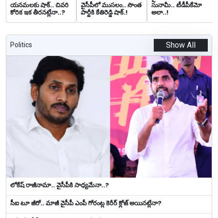
యనమలకు షాక్.. చివ‌రి
వైసీపీలో ముసలం.. సొంత
సునామీ.. టీడీపీకేమో
కోరిక ఇక తీర‌న‌ట్లేనా..?
పార్టీకి కేతిరెడ్డి షాక్‌.!
అలా..!
Show All
Politics
లోకేష్ రాజీనామా.. వైసీపీకి సాధ్య‌మేనా..?
సీఐ టూ జీరో.. మాజీ వైసీపీ ఎంపీ గోరంట్ల కెరీర్ క్లోజ్ అయిన‌ట్లేనా?