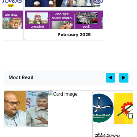
February 2025
Jan
Most Read
◀
▶
వైసీపీకి విరాళాల