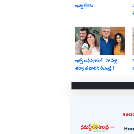
ఇవ్వలేదట
న
త
ఇట్స్ అఫీషియ‌ల్‌.. 26 ఏళ్ల
చ
తర్వాత షాలిని రీఎంట్రీ.!
Rea
Ho