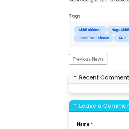
Tags
Akhil Akkineni
Naga Akhil
Lenin Pre Release
ANR
Previous News
Recent Comment
Leave a Commen
Name
*