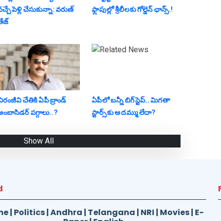
‌చ్చే పెళ్లి చేసుకున్నా: వ‌రుణ్
ఫ్లాపుల్లో శ్రీ‌లీల‌కు గోల్డెన్ ఛాన్స్‌.!
ేజ్‌
ిరంజీవి చేతికి ఏపీ బ్రాండ్
ఏపీలో బ‌న్నీ బిగ్ స్టెప్‌.. మిగ‌తా
అంబాసిడర్ పగ్గాలు..?
స్టార్స్‌కు ఆ ద‌మ్ము లేదా?
Show All
d
me
|
Politics
|
Andhra
|
Telangana
|
NRI
|
Movies
|
E-