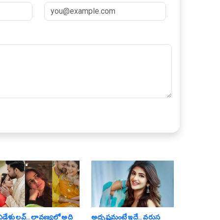
డేళ్లు ల‌వ్‌.. లావ‌ణ్య‌లో అది
అదృష్టమంటే ఇదే.. వ‌రుస