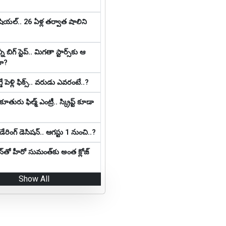
షియ‌ల్‌.. 26 ఏళ్ల తర్వాత షాలిని
 బిగ్ స్టెప్‌.. మిగ‌తా స్టార్స్‌కు ఆ
దా?
ే పెళ్లి ఫిక్స్.. వరుడు ఎవరంటే..?
తురు ఫిల్మ్ ఎంట్రీ.. స్క్రిప్ట్ కూడా
రింగ్ డెసిష‌న్‌.. ఆగ‌స్టు 1 నుంచి..?
్‌తో హీరో సుమంత్‌కు అంత క్లోజ్
Show All