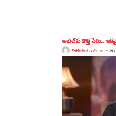
అఖిల్‌కు కొత్త పేరు.. ఇక‌
Published by Admin
— July