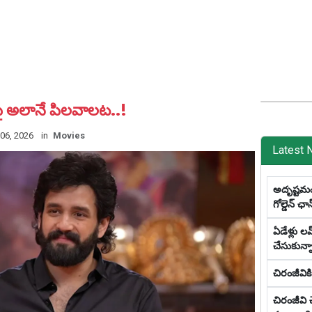
పై అలానే పిల‌వాల‌ట‌..!
 06, 2026
in
Movies
Latest 
అదృష్టమంటే
గోల్డెన్ ఛాన్
ఏడేళ్లు ల‌వ
చేసుకున్నా
చిరంజీవి
చిరంజీవి 