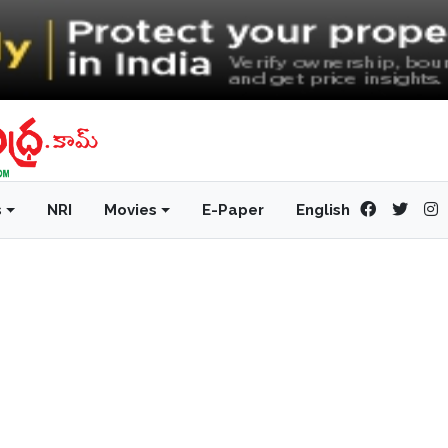
s
NRI
Movies
E-Paper
English