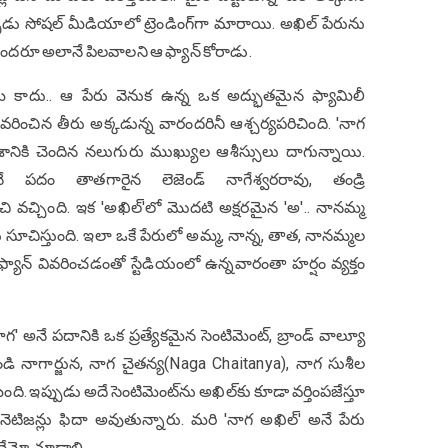
పుడు సోషల్ మీడియాలో ట్రెండింగ్‌గా మారాయి. అఖిల్ పేరును
అందరూ అలానే పిలవాలని ఆ ఫ్యాన్ కోరాడు.
ే కాదు.. ఆ పేరు వెనుక ఉన్న ఒక అద్భుతమైన ఫ్యామిలీ
రించిన తీరు అక్కడున్న వారందరినీ ఆశ్చర్యపరిచింది. 'నాగ
ంశానికి చెందిన నలుగురు ముఖ్యుల ఆశీస్సులు దాగున్నాయి.
పదం తాతగారైన లెజెండ్ నాగేశ్వరరావు, తండ్రి
ంచి వచ్చింది. ఇక 'అఖిల్'లో మొదటి అక్షరమైన 'అ'.. నానమ్మ
ు సూచిస్తుంది. ఇలా ఒకే పేరులో అమ్మ, నాన్న, తాత, నానమ్మల
ాన్ వివరించడంతో స్టేడియంలో ఉన్న‌వారంతా హ‌ర్షం వ్య‌క్తం
ాగ' అనే పదానికి ఒక ప్రత్యేకమైన సెంటిమెంట్, బ్రాండ్ వాల్యూ
ండి నాగార్జున, నాగ చైతన్య(Naga Chaitanya), నాగ సుశీల
ది. ఇప్పుడు అదే సెంటిమెంట్‌ను అఖిల్‌కు కూడా వర్తింపజేస్తూ
ిజన్లు ఫిదా అవుతున్నారు. మ‌రి 'నాగ అఖిల్' అనే పేరు
ందేమో చూడాలి.