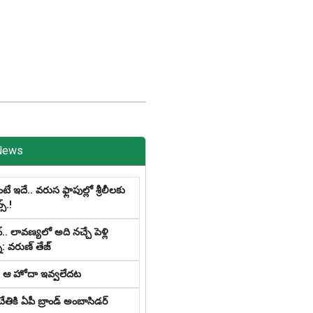
News
 ఇదే.. వ‌రుస ఫ్లాపుల్లో శ్రీ‌లీల‌కు
స్‌.!
్‌.. లావ‌ణ్య‌లో అది న‌చ్చే పెళ్లి
: వ‌రుణ్ తేజ్‌
కి ఆ హోదా ఇవ్వలేదట
చేతికి ఏపీ బ్రాండ్ అంబాసిడర్