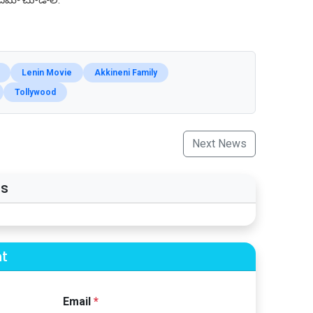
Lenin Movie
Akkineni Family
Tollywood
Next News
s
t
Email
*