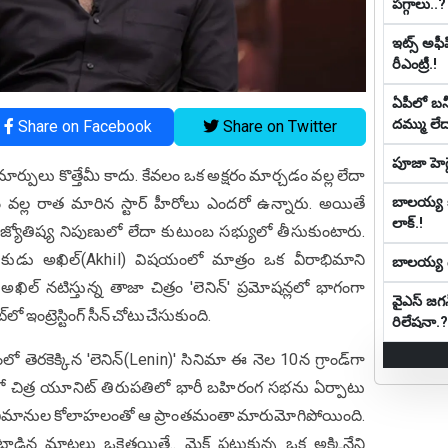
పగ్గాలు..?
ఇట్స్ అఫీ
రీఎంట్రీ.!
ఏపీలో బ‌న్నీ
ద‌మ్ము లే
Share on Facebook
Share on Twitter
పూజా హెగ్డ
 మార్పులు కొత్తేమీ కాదు. కేవలం ఒక అక్షరం మార్చడం వల్ల లేదా
బాల‌య్య కూ
వల్ల రాత మారిన స్టార్ హీరోలు ఎందరో ఉన్నారు. అయితే
లాక్.!
్యోతిష్య నిపుణులో లేదా కుటుంబ సభ్యులో తీసుకుంటారు.
కుడు అఖిల్(Akhil) విషయంలో మాత్రం ఒక వీరాభిమాని
బాల‌య్య డే
ిల్ నటిస్తున్న తాజా చిత్రం 'లెనిన్' ప్రమోషన్లలో భాగంగా
వైఎస్ జగన
లో ఇంట్రెస్టింగ్ సీన్‌ చోటుచేసుకుంది.
రిలేషనా.?
ో తెరకెక్కిన 'లెనిన్(Lenin)' సినిమా ఈ నెల 10న గ్రాండ్‌గా
లో చిత్ర యూనిట్ తిరుపతిలో భారీ బహిరంగ సభను ఏర్పాటు
న అభిమానుల కోలాహలంతో ఆ ప్రాంతమంతా మారుమోగిపోయింది.
ట్లాడిన మాటలు ఒకెత్తయితే.. మైక్ పట్టుకున్న ఒక అక్కినేని