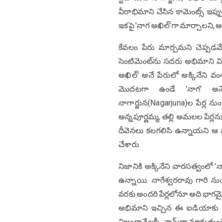
వీరాభిమాని చేసిన కామెంట్స్ ఇప్
ఇకపై 'నాగ అఖిల్'గా మార్చాలని, 
కేవలం పేరు మార్చమని చెప్పడమ
సెంటిమెంట్‌ను సదరు అభిమాని వివ
అఖిల్' అనే పేరులో అక్కినేని వ
మొదటగా ఉండే 'నాగ' అనే 
నాగార్జున(Nagarjuna)ల పేర్ల ను
అన్నపూర్ణమ్మ, తల్లి అమలల పేర్లన
దీవెనలు కలగలిసి ఉన్నాయని ఆ ఫ్య
చేశారు.
నిజానికి అక్కినేని వారసత్వంలో 'న
ఉన్నాయి. నాగేశ్వరరావు గారి ను
వరకు అందరి పేర్లలోనూ అది భాగమైం
అభిమాని ఇచ్చిన ఈ ఐడియాకు నెట
నిజంగానే లక్కీ చామ్‌గా మారుతు