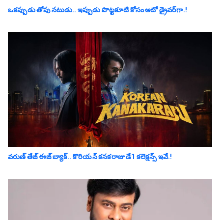
ఒక‌ప్పుడు తోపు న‌టుడు.. ఇప్పుడు పొట్టకూటి కోసం ఆటో డ్రైవ‌ర్‌గా.!
వరుణ్ తేజ్ ఈజ్ బ్యాక్‌.. కొరియన్ కనకరాజు డే1 క‌లెక్ష‌న్స్ ఇవే.!