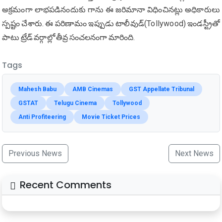
అక్రమంగా లాభపడినందుకు గాను ఈ జరిమానా విధించినట్లు అధికారులు
స్పష్టం చేశారు. ఈ పరిణామం ఇప్పుడు టాలీవుడ్(Tollywood) ఇండస్ట్రీతో
పాటు ట్రేడ్ వర్గాల్లో తీవ్ర సంచలనంగా మారింది.
Tags
Mahesh Babu
AMB Cinemas
GST Appellate Tribunal
GSTAT
Telugu Cinema
Tollywood
Anti Profiteering
Movie Ticket Prices
Previous News
Next News
Recent Comments