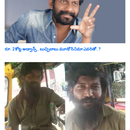
రూ. 2 కోట్ల అడ్వాన్స్.. బుచ్చిబాబు మూడో సినిమా ఎవ‌రితో..?