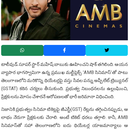
టాలీవుడ్ సూపర్ స్టార్ మహేష్ బాబుకు ఊహించని షాక్ తగిలింది. ఆయన
వ్యాపార భాగస్వామిగా ఉన్న ప్రముఖ మల్టీప్లెక్స్ 'AMB సినిమాస్'తో పాటు
తెలంగాణలోని మరికొన్ని థియేటర్లపై వస్తు సేవల పన్ను అప్పీలేట్ ట్రిబ్యునల్
(GSTAT) కఠిన చర్యలు తీసుకుంది. ప్రభుత్వ నిబంధనలను ఉల్లంఘించి,
ప్రేక్షకులను మోసం చేశారనే ఆరోపణలతో భారీ జరిమానా విధించింది.
నిజానికి ప్రభుత్వం సినిమా టికెట్లపై జీఎస్టీ(GST) రేట్లను తగ్గించినప్పుడు, ఆ
లాభం నేరుగా ప్రేక్షకులకు చేరాలి. అంటే టికెట్ ధరలు తగ్గాలి. కానీ, AMB
సినిమాస్‌తో సహా తెలంగాణలోని ఐదు థియేటర్ల యాజమాన్యాలు ఆ