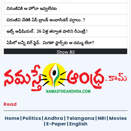
చిరంజీవికి ఆ హోదా ఇవ్వలేదట
చిరంజీవి చేతికి ఏపీ బ్రాండ్ అంబాసిడర్ పగ్గాలు..?
ఇట్స్ అఫీషియ‌ల్‌.. 26 ఏళ్ల తర్వాత షాలిని రీఎంట్రీ.!
ఏపీలో బ‌న్నీ బిగ్ స్టెప్‌.. మిగ‌తా స్టార్స్‌కు ఆ ద‌మ్ము లేదా?
Show All
Read
Home
|
Politics
|
Andhra
|
Telangana
|
NRI
|
Movies
|
E-Paper
|
English