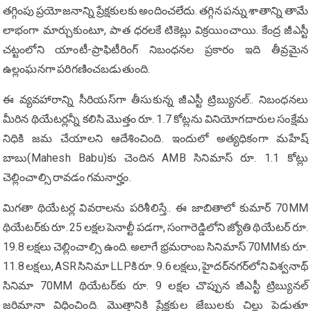
తగ్గింపు ప్రయోజనాన్ని ప్రేక్షకులకు అందించలేదు. తగ్గిన పన్ను శాతాన్ని తామే
లాభంగా మార్చుకుంటూ, పాత ధరలకే టికెట్లు విక్రయించాయి. కేంద్ర జీఎస్టీ
చట్టంలోని యాంటీ-ప్రాఫిటీరింగ్ నిబంధనల ప్రకారం ఇది తీవ్రమైన
ఉల్లంఘనగా పరిగణించబడుతుంది.
ఈ వ్యవహారాన్ని సీరియస్‌గా తీసుకున్న జీఎస్టీ ట్రిబ్యునల్.. నిబంధనలు
మీరిన థియేటర్లన్నీ కలిసి మొత్తం రూ. 1.7 కోట్లను వినియోగదారుల సంక్షేమ
నిధికి జమ చేయాలని ఆదేశించింది. ఇందులో అత్యధికంగా మహేష్
బాబు(Mahesh Babu)కు చెందిన AMB సినిమాస్ రూ. 1.1 కోట్లు
చెల్లించాల్సి రావడం గమనార్హం.
మిగ‌తా థియేటర్ల వివరాలను పరిశీలిస్తే.. ఈ జాబితాలో కుమార్‌ 70MM
థియేటర్‌కు రూ. 25 లక్షల పెనాల్టీ పడగా, సంగారెడ్డిలోని జ్యోతి థియేటర్‌ రూ.
19.8 లక్షలు చెల్లించాల్సి ఉంది. అలాగే భ్రమరాంబ సినిమాస్ 70MMకు రూ.
11.8 లక్షలు, ASR సినిమా LLPకి రూ. 9.6 లక్షలు, హైదర్‌నగర్‌లోని విశ్వనాథ్
సినిమా 70MM థియేటర్‌కు రూ. 9 లక్షల చొప్పున జీఎస్టీ ట్రిబ్యునల్
జరిమానా విధించింది. మొత్తానికి ప్రేక్షకుల జేబులకు చిల్లు పెడుతూ