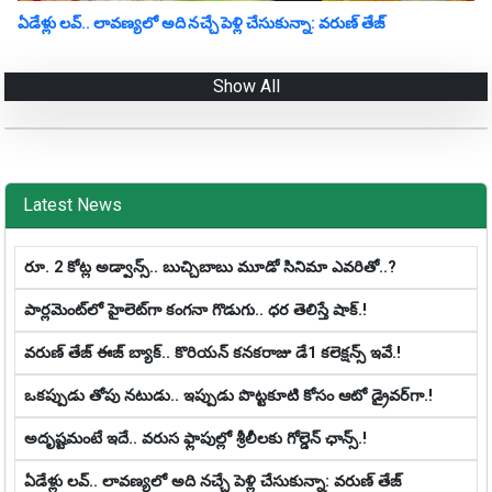
ఏడేళ్లు ల‌వ్‌.. లావ‌ణ్య‌లో అది న‌చ్చే పెళ్లి చేసుకున్నా: వ‌రుణ్ తేజ్‌
Show All
Latest News
రూ. 2 కోట్ల అడ్వాన్స్.. బుచ్చిబాబు మూడో సినిమా ఎవ‌రితో..?
పార్లమెంట్‌లో హైలెట్‌గా కంగనా గొడుగు.. ధ‌ర తెలిస్తే షాక్‌.!
వరుణ్ తేజ్ ఈజ్ బ్యాక్‌.. కొరియన్ కనకరాజు డే1 క‌లెక్ష‌న్స్ ఇవే.!
ఒక‌ప్పుడు తోపు న‌టుడు.. ఇప్పుడు పొట్టకూటి కోసం ఆటో డ్రైవ‌ర్‌గా.!
అదృష్టమంటే ఇదే.. వ‌రుస ఫ్లాపుల్లో శ్రీ‌లీల‌కు గోల్డెన్ ఛాన్స్‌.!
ఏడేళ్లు ల‌వ్‌.. లావ‌ణ్య‌లో అది న‌చ్చే పెళ్లి చేసుకున్నా: వ‌రుణ్ తేజ్‌