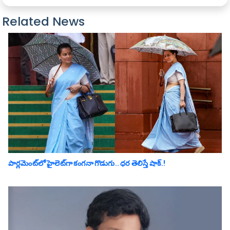
Related News
పార్లమెంట్‌లో హైలెట్‌గా కంగనా గొడుగు.. ధ‌ర తెలిస్తే షాక్‌.!