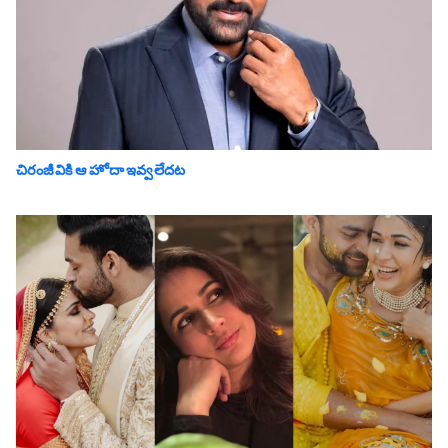
చిరంజీవికి ఆ హోదా ఇవ్వలేదట