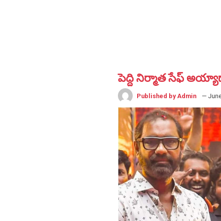
పెద్ది నిర్మాత సేఫ్ అయ్య
Published by Admin
— June