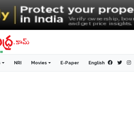
s
NRI
Movies
E-Paper
English