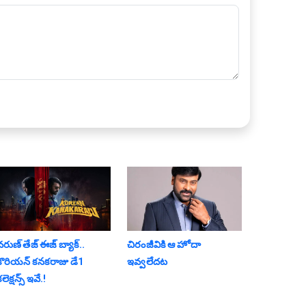
వరుణ్ తేజ్ ఈజ్ బ్యాక్‌..
చిరంజీవికి ఆ హోదా
కొరియన్ కనకరాజు డే1
ఇవ్వలేదట
‌లెక్ష‌న్స్ ఇవే.!