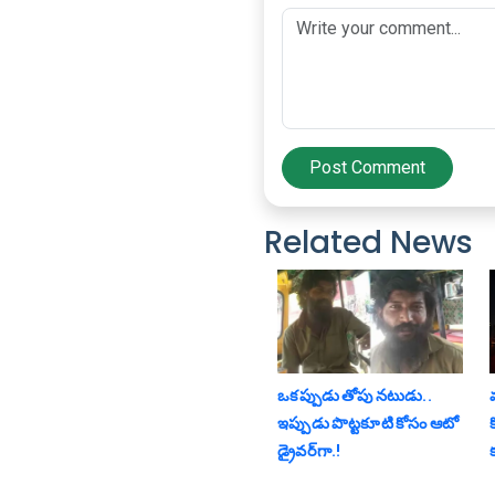
Post Comment
Related News
ఒక‌ప్పుడు తోపు న‌టుడు..
ఇప్పుడు పొట్టకూటి కోసం ఆటో
డ్రైవ‌ర్‌గా.!
క