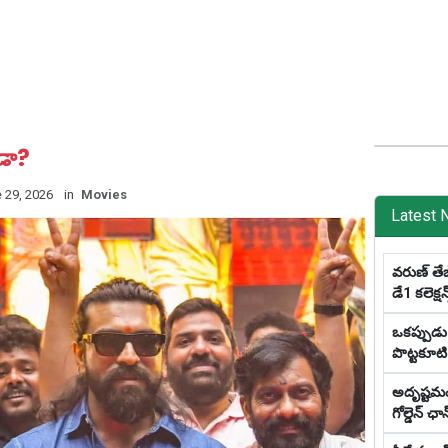
ాడా?
 29, 2026
in
Movies
Latest 
వరుణ్ తేజ
డే1 క‌లెక్ష‌
ఒక‌ప్పుడు
పొట్టకూటి 
అదృష్టమంటే
గోల్డెన్ ఛాన్