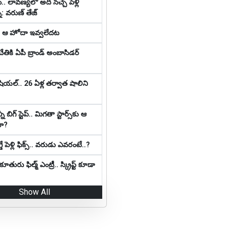
్‌.. లావ‌ణ్య‌లో అది న‌చ్చే పెళ్లి
: వ‌రుణ్ తేజ్‌
కి ఆ హోదా ఇవ్వలేదట
చేతికి ఏపీ బ్రాండ్ అంబాసిడర్
షియ‌ల్‌.. 26 ఏళ్ల తర్వాత షాలిని
 బిగ్ స్టెప్‌.. మిగ‌తా స్టార్స్‌కు ఆ
దా?
ే పెళ్లి ఫిక్స్.. వరుడు ఎవరంటే..?
తురు ఫిల్మ్ ఎంట్రీ.. స్క్రిప్ట్ కూడా
Show All