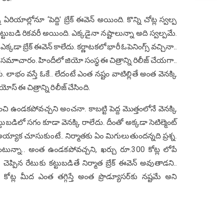
 ఏరియాల్లోనూ ‘పెద్ది’ బ్రేక్ ఈవెన్ అయింది. కొన్ని చోట్ల స్వల్ప
్టుబడి రికవరీ అయింది. ఎక్కడైనా నష్టాలున్నా అది స్వల్పమే.
 ఎక్కడా బ్రేక్ ఈవెన్ కాలేదు. కర్ణాటకలో భారీ ఓపెనింగ్స్ వచ్చినా..
 సమాాచారం. హిందీలో జియో సంస్థ ఈ చిత్రాన్ని రిలీజ్ చేయగా..
రు. లాభం వస్తే ఓకే.. లేదంటే ఎంత నష్టం వాటిల్లితే అంత వెనక్కి
్ ఈ చిత్రాన్ని రిలీజ్ చేసింది.
 మించి ఉండకపోవచ్చని అంచనా. కాబట్టి పెద్ద మొత్తంలోనే వెనక్కి
ట్టుబడిలో సగం కూడా వెనక్కి రాలేదు. దీంతో అక్కడా సెటిల్మెంట్
 అయ్యాక చూసుకుంటే.. నిర్మాతకు ఏం మిగులుతుందన్నది ప్రశ్న.
 అంటున్నా.. అంత ఉండకపోవచ్చని, ఖర్చు రూ.300 కోట్ల లోపే
ప్పిన రేటుకు కట్టుబడితే నిర్మాత బ్రేక్ ఈవెన్ అవుతాడని..
ట్ల మీద ఎంత తగ్గిస్తే అంత ప్రొడ్యూసర్‌కు నష్టమే అని