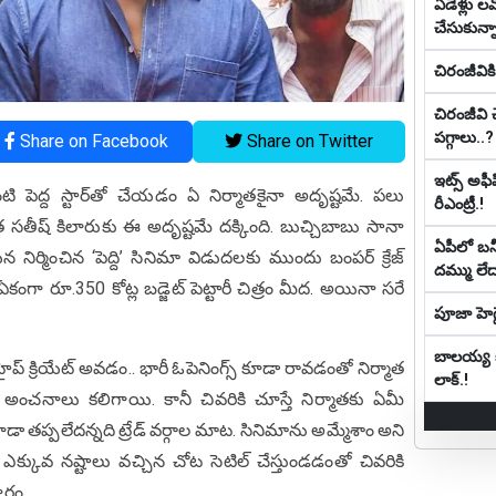
ఏడేళ్లు ల‌వ
చేసుకున్నా
చిరంజీవి
చిరంజీవి 
పగ్గాలు..?
Share on Facebook
Share on Twitter
ఇట్స్ అఫీ
ి పెద్ద స్టార్‌తో చేయడం ఏ నిర్మాతకైనా అదృష్టమే. పలు
రీఎంట్రీ.!
నేత సతీష్ కిలారుకు ఈ అదృష్టమే దక్కింది. బుచ్చిబాబు సానా
ఏపీలో బ‌న్నీ
ిర్మించిన ‘పెద్ది’ సినిమా విడుదలకు ముందు బంపర్ క్రేజ్
ద‌మ్ము లే
ం ఏకంగా రూ.350 కోట్ల బడ్జెట్ పెట్టారీ చిత్రం మీద. అయినా సరే
పూజా హెగ్డ
బాల‌య్య కూ
హైప్ క్రియేట్ అవడం.. భారీ ఓపెనింగ్స్ కూడా రావడంతో నిర్మాత
లాక్.!
ంచనాలు కలిగాయి. కానీ చివరికి చూస్తే నిర్మాతకు ఏమీ
ా తప్పలేదన్నది ట్రేడ్ వర్గాల మాట. సినిమాను అమ్మేశాం అని
ఎక్కువ నష్టాలు వచ్చిన చోట సెటిల్ చేస్తుండడంతో చివరికి
ారం.