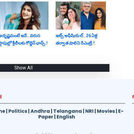
అదృష్టమంటే ఇదే.. వ‌రుస
ఇట్స్ అఫీషియ‌ల్‌.. 26 ఏళ్ల
్లాపుల్లో శ్రీ‌లీల‌కు గోల్డెన్ ఛాన్స్‌.!
తర్వాత షాలిని రీఎంట్రీ.!
Show All
d
me
|
Politics
|
Andhra
|
Telangana
|
NRI
|
Movies
|
E-
Paper
|
English