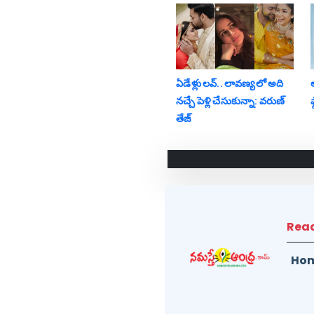
ఏడేళ్లు ల‌వ్‌.. లావ‌ణ్య‌లో అది
న‌చ్చే పెళ్లి చేసుకున్నా: వ‌రుణ్
ఫ
తేజ్‌
Rea
Ho