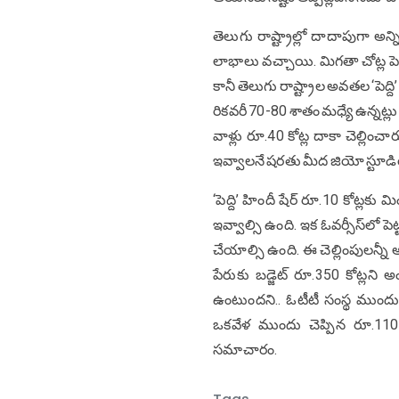
తెలుగు రాష్ట్రాల్లో దాదాపుగా అన్ని
లాభాలు వచ్చాయి. మిగతా చోట్ల పెట
కానీ తెలుగు రాష్ట్రాల అవతల ‘పెద్ది’
రికవరీ 70-80 శాతం మధ్యే ఉన్నట్లు
వాళ్లు రూ.40 కోట్ల దాకా చెల్లించా
ఇవ్వాలనే షరతు మీద జియో స్టూడియోస
‘పెద్ది’ హిందీ షేర్ రూ.10 కోట్లకు
ఇవ్వాల్సి ఉంది. ఇక ఓవర్సీస్‌లో పె
చేయాల్సి ఉంది. ఈ చెల్లింపులన్నీ
పేరుకు బడ్జెట్ రూ.350 కోట్లని
ఉంటుందని.. ఓటీటీ సంస్థ ముందు చె
ఒకవేళ ముందు చెప్పిన రూ.110 కో
సమాచారం.