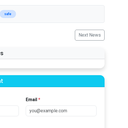
safe
Next News
s
t
Email
*