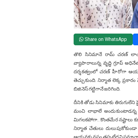
Share on WhatsApp
తొలి సినిమానే రామ్ చరణ్ లాంట
వ్యాపారాలున్న వృద్ధి గ్రూప్ అధి
దర్శకత్వంలో చరణ్ హీరోగా ఆయన న
తెచ్చుకుంది. నిర్మాత లెక్క ప్రకార
బిజినెస్ గట్టిగానే జరిగింది.
దీనికి తోడు సినిమాకు తిరుగులేని 
మంచి లాభాలే అందుకుంటాడన్న అ
మిగలకపోగా.. కొంతమేర నష్టాలు కూడ
నిర్మాత చేతులు దులుపుకోకుండా 
ఆయనకు నష్టం తప్పట్లేదని సమాచ