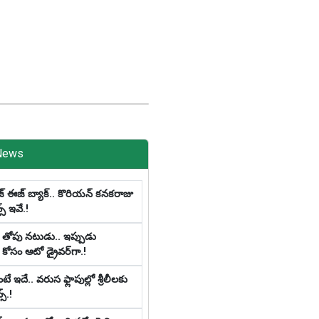
News
్ ఈజ్ బ్యాక్‌.. కొరియన్ కనకరాజు
న్స్ ఇవే.!
 తోపు న‌టుడు.. ఇప్పుడు
కోసం ఆటో డ్రైవ‌ర్‌గా.!
 ఇదే.. వ‌రుస ఫ్లాపుల్లో శ్రీ‌లీల‌కు
స్‌.!