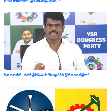
లోకేష్ రాజీనామా.. వైసీపీకి సాధ్య‌మేనా..?
సీఐ టూ జీరో.. మాజీ వైసీపీ ఎంపీ గోరంట్ల కెరీర్ క్లోజ్ అయిన‌ట్లేనా?