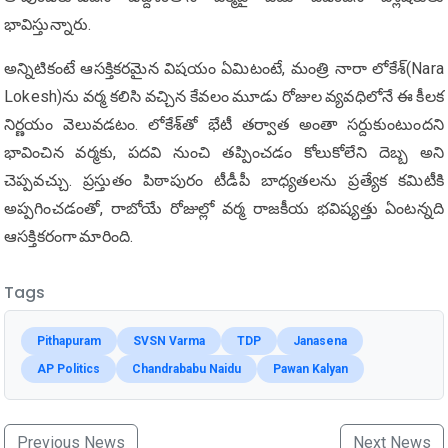
భావిస్తున్నారు.
అన్నిటికంటే ఆసక్తికరమైన విషయం ఏమిటంటే, మంత్రి నారా లోకేశ్‌(Nara
Lokesh)ను వర్మ కలిసి వచ్చిన కేవలం మూడు రోజుల వ్యవధిలోనే ఈ కీలక
నిర్ణయం వెలువడటం. లోకేశ్‌తో భేటీ తర్వాత అంతా సర్దుకుంటుందని
భావించిన వర్మకు, పదవి నుంచి తప్పించడం కోలుకోలేని దెబ్బ అని
చెప్పవచ్చు. ప్రస్తుతం పిఠాపురం టీడీపీ బాధ్యతలను ప్రత్యేక కమిటీకి
అప్పగించడంతో, రాబోయే రోజుల్లో వర్మ రాజకీయ భవిష్యత్తు ఏంటన్నది
ఆసక్తికరంగా మారింది.
Tags
Pithapuram
SVSN Varma
TDP
Janasena
AP Politics
Chandrababu Naidu
Pawan Kalyan
Previous News
Next News