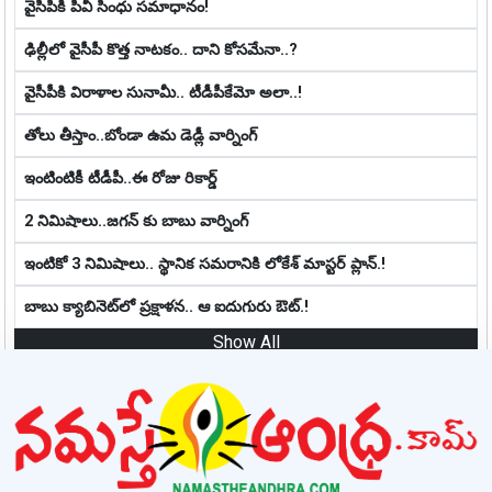
వైసీపీకి పీవీ సింధు సమాధానం!
ఢిల్లీలో వైసీపీ కొత్త నాట‌కం.. దాని కోస‌మేనా..?
వైసీపీకి విరాళాల సునామీ.. టీడీపీకేమో అలా..!
తోలు తీస్తాం..బోండా ఉమ డెడ్లీ వార్నింగ్
ఇంటింటికీ టీడీపీ..ఈ రోజు రికార్డ్
2 నిమిషాలు..జగన్ కు బాబు వార్నింగ్
ఇంటికో 3 నిమిషాలు.. స్థానిక స‌మ‌రానికి లోకేశ్ మాస్ట‌ర్ ప్లాన్‌.!
బాబు క్యాబినెట్‌లో ప్ర‌క్షాళ‌న‌.. ఆ ఐదుగురు ఔట్‌.!
Show All