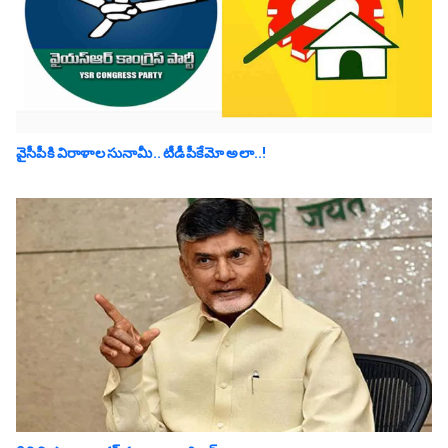
వైసీపీకి విరాళాల సునామీ.. టీడీపీకేమో అలా..!