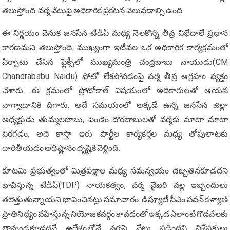
తెలుస్తోంది. వ‌ర్మ వేటుపై అధికారిక ప్ర‌క‌ట‌న వెలువ‌డాల్సి ఉంది.
ఈ నిర్ణయం వెనుక జనసేన-టీడీపీ మధ్య నెలకొన్న తీవ్ర విభేదాలే ప్రధాన
కారణమని తెలుస్తోంది. ముఖ్యంగా ఇటీవల ఒక అధికారిక కార్యక్రమంలో
ఏర్పాటు చేసిన ఫ్లెక్సీలో ముఖ్యమంత్రి చంద్రబాబు నాయుడు(CM
Chandrababu Naidu) ఫోటో లేకపోవడంపై వర్మ తీవ్ర ఆగ్రహం వ్యక్తం
చేశారు. ఈ క్రమంలో ప్రోటోకాల్ విషయంలో అధికారులతో ఆయన
వాగ్వాదానికి దిగారు. అదే సమయంలో అక్కడే ఉన్న జనసేన జిల్లా
అధ్యక్షుడు తుమ్మలబాబు, పెండెం దొరబాబుల‌తో వర్మకు మాటా మాటా
పెరగడం, అది కాస్తా ఇరు పార్టీల కార్యకర్తల మధ్య తోపులాటకు
దారితీయడం అధిష్టానం దృష్టికి వెళ్లింది.
కూటమి ప్రభుత్వంలో మిత్రపక్షాల మధ్య సమన్వయం దెబ్బతినకూడదని
భావిస్తున్న టీడీపీ(TDP) నాయకత్వం, వర్మ వైఖరి వల్ల ఇబ్బందులు
తలెత్తుతున్నాయని భావించినట్లు సమాచారం. డిప్యూటీ సీఎం పవన్ కళ్యాణ్
ప్రాతినిధ్యం వహిస్తున్న నియోజకవర్గం కావడంతో ఇక్కడ ఎలాంటి గొడవలకు
తావుండకూడదనే ఉద్దేశంతోనే వర్మపై వేటు పడిందని విశ్లేషకులు