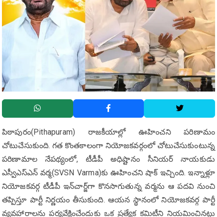
పిఠాపురం(Pithapuram) రాజకీయాల్లో ఊహించని పరిణామం
చోటుచేసుకుంది. గత కొంతకాలంగా నియోజకవర్గంలో చోటుచేసుకుంటున్న
పరిణామాల నేపథ్యంలో, టీడీపీ అధిష్టానం సీనియర్ నాయకుడు
ఎస్వీఎస్ఎన్ వర్మ(SVSN Varma)కు ఊహించని షాక్ ఇచ్చింది. ఇన్నాళ్లూ
నియోజకవర్గ టీడీపీ ఇన్‌చార్జ్‌గా కొనసాగుతున్న వర్మను ఆ పదవి నుంచి
తప్పిస్తూ పార్టీ నిర్ణయం తీసుకుంది. ఆయన స్థానంలో నియోజకవర్గ పార్టీ
వ్యవహారాలను పర్యవేక్షించేందుకు ఒక ప్రత్యేక కమిటీని నియమించిన‌ట్లు