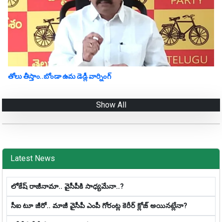
తోలు తీస్తాం..బోండా ఉమ డెడ్లీ వార్నింగ్
Show All
Latest News
లోకేష్ రాజీనామా.. వైసీపీకి సాధ్య‌మేనా..?
సీఐ టూ జీరో.. మాజీ వైసీపీ ఎంపీ గోరంట్ల కెరీర్ క్లోజ్ అయిన‌ట్లేనా?