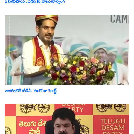
2 నిమిషాలు..జగన్ కు బాబు వార్నింగ్
ఇంటింటికీ టీడీపీ..ఈ రోజు రికార్డ్