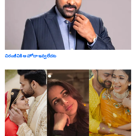
చిరంజీవికి ఆ హోదా ఇవ్వలేదట