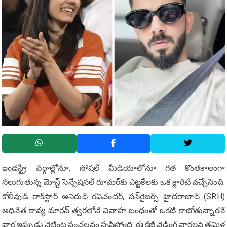
ఇండస్ట్రీ వర్గాల్లోనూ, సోషల్ మీడియాలోనూ గత కొంతకాలంగా
నలుగుతున్న మోస్ట్ సెన్సేషనల్ రూమర్‌కు ఎట్టకేలకు ఒక క్లారిటీ వచ్చేసింది.
కోలీవుడ్ రాక్‌స్టార్ అనిరుధ్ రవిచందర్, సన్‌రైజర్స్ హైదరాబాద్ (SRH)
అధినేత కావ్య మారన్ త్వరలోనే వివాహ బంధంతో ఒకటి కాబోతున్నారనే
వార్త ఇప్పుడు నెట్టింట సంచలనం సృష్టిస్తోంది. ఈ క్రేజీ వెడ్డింగ్ వార్తలపై తమిళ