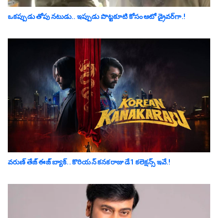
ఒక‌ప్పుడు తోపు న‌టుడు.. ఇప్పుడు పొట్టకూటి కోసం ఆటో డ్రైవ‌ర్‌గా.!
వరుణ్ తేజ్ ఈజ్ బ్యాక్‌.. కొరియన్ కనకరాజు డే1 క‌లెక్ష‌న్స్ ఇవే.!