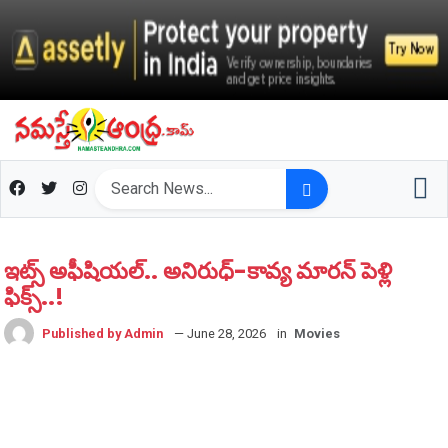
ఇట్స్ అఫీషియ‌ల్‌.. అనిరుధ్-కావ్య మారన్ పెళ్లి
ఫిక్స్..!
Published by Admin
— June 28, 2026
in
Movies