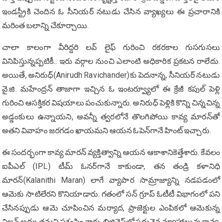
ఇండస్ట్రీకి చెందిన ఓ సీనియర్ నటుడు చేసిన వ్యాఖ్యలు ఈ ప్రచారానికి
మరింత బలాన్ని చేకూర్చాయి.
చాలా కాలంగా వీరిద్దరి లవ్ లైఫ్ గురించి రకరకాల గుసగుసలు
వినిపిస్తున్నప్పటికీ.. ఇరు వర్గాల నుంచి ఎలాంటి అధికారిక ప్రకటన రాలేదు.
అయితే, అనిరుధ్‌(Anirudh Ravichander)కు పెద‌నాన్న‌, సీనియర్ నటుడు
వై.జి. మహేంద్రన్ తాజాగా ఇచ్చిన ఓ ఇంటర్వ్యూలో ఈ క్రేజీ కపుల్ పెళ్లి
గురించి ఆసక్తికర విషయాలు పంచుకున్నారు. అనిరుధ్ పెళ్లికి కొన్ని చిన్నచిన్న
అడ్డంకులు ఉన్నాయని, అవన్నీ త్వరలోనే తొలగిపోయి కావ్య మారన్‌తో
అతని వివాహం జరగడం ఖాయమని ఆయన ఓపెన్‌గానే హింట్ ఇచ్చారు.
ఈ సందర్భంగా కావ్య మారన్ వ్యక్తిత్వాన్ని ఆయన ఆకాశానికెత్తేశారు. కేవలం
ఐపీఎల్ (IPL) టీమ్ ఓనర్‌గానే కాకుండా, తన తండ్రి కళానిధి
మారన్(Kalanithi Maran) లాగే వ్యాపార సామ్రాజ్యాన్ని నడపడంలో
ఆమెకు సాటిలేరని కొనియాడారు. గతంలో సన్ గ్రూప్ ఓటీటీ విభాగంలో పని
చేసినప్పుడు ఆమె చూపించిన మర్యాద, ప్రాజెక్టుల ఎంపికలో ఆమెకున్న
విజన్ అద్భుతమని ప్రశంసించారు. బిజినెస్‌లో పదునైన వ్యూహాలున్న కావ్య,