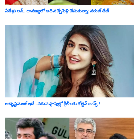
ఏడేళ్లు ల‌వ్‌.. లావ‌ణ్య‌లో అది న‌చ్చే పెళ్లి చేసుకున్నా: వ‌రుణ్ తేజ్‌
అదృష్టమంటే ఇదే.. వ‌రుస ఫ్లాపుల్లో శ్రీ‌లీల‌కు గోల్డెన్ ఛాన్స్‌.!