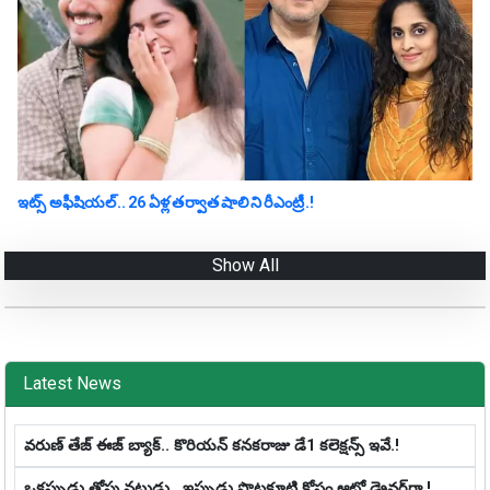
ఇట్స్ అఫీషియ‌ల్‌.. 26 ఏళ్ల తర్వాత షాలిని రీఎంట్రీ.!
Show All
Latest News
వరుణ్ తేజ్ ఈజ్ బ్యాక్‌.. కొరియన్ కనకరాజు డే1 క‌లెక్ష‌న్స్ ఇవే.!
ఒక‌ప్పుడు తోపు న‌టుడు.. ఇప్పుడు పొట్టకూటి కోసం ఆటో డ్రైవ‌ర్‌గా.!