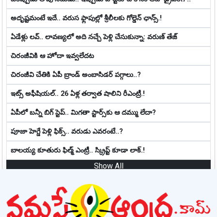
అదృష్టమంటే ఇదే.. వ‌రుస ఫ్లాపుల్లో శ్రీ‌లీల‌కు గోల్డెన్ ఛాన్స్‌.!
ఏడేళ్లు ల‌వ్‌.. లావ‌ణ్య‌లో అది న‌చ్చే పెళ్లి చేసుకున్నా: వ‌రుణ్ తేజ్‌
చిరంజీవికి ఆ హోదా ఇవ్వలేదట
చిరంజీవి చేతికి ఏపీ బ్రాండ్ అంబాసిడర్ పగ్గాలు..?
ఇట్స్ అఫీషియ‌ల్‌.. 26 ఏళ్ల తర్వాత షాలిని రీఎంట్రీ.!
ఏపీలో బ‌న్నీ బిగ్ స్టెప్‌.. మిగ‌తా స్టార్స్‌కు ఆ ద‌మ్ము లేదా?
పూజా హెగ్డే పెళ్లి ఫిక్స్.. వరుడు ఎవరంటే..?
బాల‌య్య కూతురు ఫిల్మ్ ఎంట్రీ.. స్క్రిప్ట్ కూడా లాక్.!
Show All