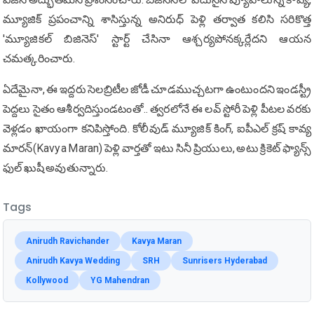
మ్యూజిక్ ప్రపంచాన్ని శాసిస్తున్న అనిరుధ్ పెళ్లి తర్వాత కలిసి సరికొత్త
'మ్యూజికల్ బిజినెస్' స్టార్ట్ చేసినా ఆశ్చర్యపోనక్కర్లేదని ఆయన
చమత్కరించారు.
ఏదేమైనా, ఈ ఇద్దరు సెలబ్రిటీల జోడీ చూడముచ్చటగా ఉంటుందని ఇండస్ట్రీ
పెద్దలు సైతం ఆశీర్వదిస్తుండటంతో.. త్వరలోనే ఈ లవ్ స్టోరీ పెళ్లి పీటల వరకు
వెళ్లడం ఖాయంగా కనిపిస్తోంది. కోలీవుడ్ మ్యూజిక్ కింగ్, ఐపీఎల్ క్రష్ కావ్య
మారన్(Kavya Maran) పెళ్లి వార్తతో ఇటు సినీ ప్రియులు, అటు క్రికెట్ ఫ్యాన్స్
ఫుల్ ఖుషీ అవుతున్నారు.
Tags
Anirudh Ravichander
Kavya Maran
Anirudh Kavya Wedding
SRH
Sunrisers Hyderabad
Kollywood
YG Mahendran