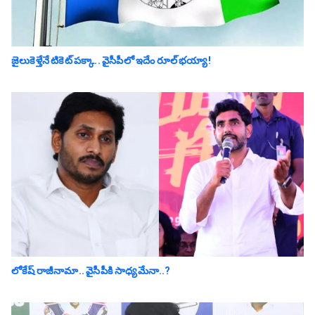
జైలుకెళ్తేనే టికెట్ పక్కా.. వైసీపీలో ఇదేం రూల్ భయ్యా!
లోకేష్ రాజీనామా.. వైసీపీకి సాధ్య‌మేనా..?