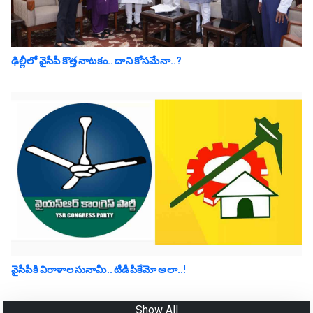
ఢిల్లీలో వైసీపీ కొత్త నాట‌కం.. దాని కోస‌మేనా..?
వైసీపీకి విరాళాల సునామీ.. టీడీపీకేమో అలా..!
Show All