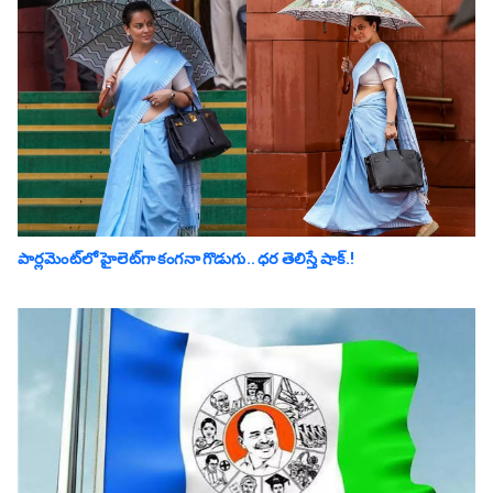
పార్లమెంట్‌లో హైలెట్‌గా కంగనా గొడుగు.. ధ‌ర తెలిస్తే షాక్‌.!