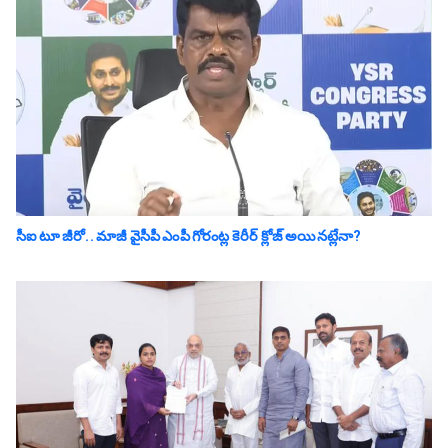
సీఐ టూ జీరో.. మాజీ వైసీపీ ఎంపీ గోరంట్ల కెరీర్ క్లోజ్ అయిన‌ట్లేనా?