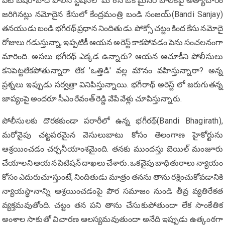
పేట్ బషీరాబాద్ పోలీస్ స్టేషన్‌లో మే 8న ఒక మైనర్ బాలికపై అత్యాచారం
జరిగినట్లు నమోదైన కేసులో కేంద్ర‌మంత్రి బండి సంజ‌య్(Bandi Sanjay)
త‌న‌యుడు బండి భగీరథ్ ప్రధాన నిందితుడు. పోక్సో చట్టం కింద కేసు నమోదై
రోజులు గడుస్తున్నా, ఇప్పటికీ ఆయన అరెస్ట్ కాకపోవడం పెను సంచలనంగా
మారింది. అసలు భగీరథ్ ఎక్కడ ఉన్నారు? ఆయన ఆచూకీని పోలీసులు
కనిపెట్టలేకపోతున్నారా లేక 'ఒత్తిడి' వల్ల మౌనం వహిస్తున్నారా? అన్న
ప్రశ్నలు ఇప్పుడు సర్వత్రా వినిపిస్తున్నాయి. భ‌గీరాథ్ అరెస్ట్ లో జ‌రుగుత‌న్న
జాప్యంపై అంద‌రూ సీఎం రేవంత్ రెడ్డి వేపే వేళ్లు చూపిస్తున్నారు.
పోలీసులకు దొరకకుండా పరారీలో ఉన్న భగీరథ్(Bandi Bhagirath),
మరోవైపు చట్టపరమైన వెసులుబాటు కోసం తెలంగాణ హైకోర్టును
ఆశ్రయించడం చర్చనీయాంశమైంది. తనకు ముందస్తు బెయిల్ మంజూరు
చేయాలని ఆయన పిటిషన్ దాఖలు చేశారు. ఒకవైపు బాధితురాలు న్యాయం
కోసం ఎదురుచూస్తుంటే, నిందితుడు మాత్రం తనను తాను రక్షించుకోవడానికి
న్యాయస్థానాన్ని ఆశ్రయించడంపై పౌర సమాజం నుండి తీవ్ర వ్యతిరేకత
వ్యక్తమవుతోంది. చట్టం తన పని తాను చేసుకుపోతుందా లేక సాంకేతిక
అంశాల సాకుతో విచారణ ఆలస్యమవుతుందా అనేది ఇప్పుడు ఉత్కంఠగా