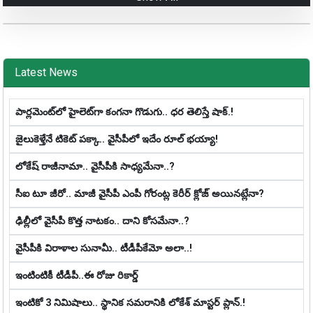
Latest News
పార్లమెంట్‌లో హైలెట్‌గా కంగనా గొడుగు.. ధ‌ర తెలిస్తే షాక్‌.!
జైలుకెళ్తేనే టికెట్ పక్కా.. వైసీపీలో ఇదేం రూల్ భయ్యా!
లోకేష్ రాజీనామా.. వైసీపీకి సాధ్య‌మేనా..?
సీఐ టూ జీరో.. మాజీ వైసీపీ ఎంపీ గోరంట్ల కెరీర్ క్లోజ్ అయిన‌ట్లేనా?
ఢిల్లీలో వైసీపీ కొత్త నాట‌కం.. దాని కోస‌మేనా..?
వైసీపీకి విరాళాల సునామీ.. టీడీపీకేమో అలా..!
ఇంటింటికీ టీడీపీ..ఈ రోజు రికార్డ్
ఇంటికో 3 నిమిషాలు.. స్థానిక స‌మ‌రానికి లోకేశ్ మాస్ట‌ర్ ప్లాన్‌.!