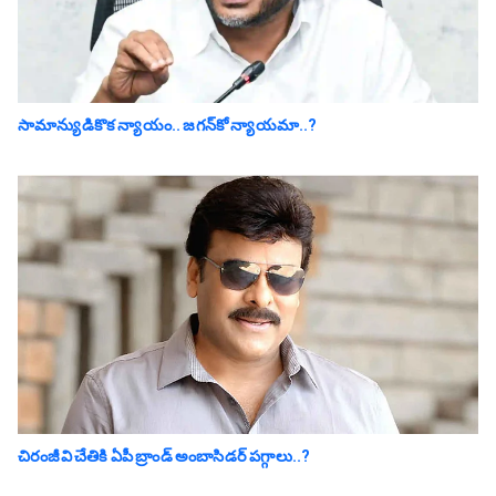
సామాన్యుడికొక న్యాయం.. జ‌గ‌న్‌కో న్యాయ‌మా..?
చిరంజీవి చేతికి ఏపీ బ్రాండ్ అంబాసిడర్ పగ్గాలు..?