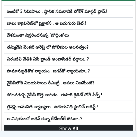
ఇంటికో 3 నిమిషాలు.. స్థానిక స‌మ‌రానికి లోకేశ్ మాస్ట‌ర్ ప్లాన్‌.!
బాబు క్యాబినెట్‌లో ప్ర‌క్షాళ‌న‌.. ఆ ఐదుగురు ఔట్‌.!
దేశమంతా విస్తరించనున్న ‘బొద్దింక’లు
తమ్మినేని వెంకట్ అరెస్ట్ లో పోలీసుల అలసత్వం?
చిరంజీవి చేతికి ఏపీ బ్రాండ్ అంబాసిడర్ పగ్గాలు..?
సామాన్యుడికొక న్యాయం.. జ‌గ‌న్‌కో న్యాయ‌మా..?
వైసీపీలోకి విజయసాయి రీఎంట్రీ.. అసలు నిజమేంటి?
పోలవరంపై వైసీపీ కొత్త నాట‌కం.. ఈసారి క్రెడిట్ చోరీ పీక్స్.!
త్రిషపై అనుచిత వ్యాఖ్య‌లు.. ఉదయనిధి స్టాలిన్ అరెస్ట్‌.!
ఆ విష‌యంలో జ‌గ‌న్ క‌న్నా కేటీఆర్‌రే బెట‌రా..?
Show All