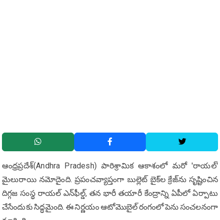
ఆంధ్రప్రదేశ్(Andhra Pradesh) పారిశ్రామిక ఆకాశంలో మరో 'రాయల్'
మైలురాయి నమోదైంది. ప్రపంచవ్యాప్తంగా బుల్లెట్ బైక్‌ల క్రేజ్‌ను సృష్టించిన
దిగ్గజ సంస్థ రాయల్ ఎన్‌ఫీల్డ్, తన భారీ తయారీ కేంద్రాన్ని ఏపీలో ఏర్పాటు
చేసేందుకు సిద్ధమైంది. ఈ నిర్ణయం ఆటోమొబైల్ రంగంలో పెను సంచలనంగా