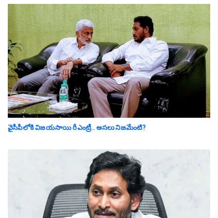
వైసీపీలోకి విజయసాయి రీఎంట్రీ.. అసలు నిజమేంటి?