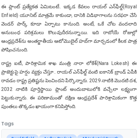
ఈ ప్లాంట్ ప్రత్యేకత ఏమిటంటే.. ఇక్కడ కేవలం రాయల్ ఎన్‌ఫీల్డ్(Royal
Enfield) యూనిట్ మాత్రమే కాకుండా, దానికి విడిభాగాలను సరఫరా చేసే
వెండర్ పార్క్ కూడా ఏర్పాటు కానుంది. అంటే, ఒకే చోట వందలాది
అనుబంధ పరిశ్రమలు కొలువుదీరనున్నాయి. ఇది రాబోయే రోజుల్లో
ఆంధ్రప్రదేశ్‌ను అంతర్జాతీయ ఆటోమొబైల్ హబ్‌గా మార్చడంలో కీలక పాత్ర
పోషించనుంది.
రాష్ట్ర ఐటీ, పారిశ్రామిక శాఖ మంత్రి నారా లోకేశ్(Nara Lokesh) ఈ
ప్రాజెక్టుపై హర్షం వ్యక్తం చేస్తూ.. రాయల్ ఎన్‌ఫీల్డ్ వంటి ఐకానిక్ బ్రాండ్ ఏపీకి
రావడం రాష్ట్ర ప్రతిష్టను పెంచిందని పేర్కొన్నారు. 2029 నాటికి మొదటి దశ,
2032 నాటికి పూర్తిస్థాయి ప్లాంట్ అందుబాటులోకి వచ్చేలా లక్ష్యంగా
పెట్టుకున్నారు. ఈ పరిణామంతో దక్షిణ ఆంధ్రప్రదేశ్ పారిశ్రామికంగా కొత్త
పుంతలు తొక్కడం ఖాయంగా కనిపిస్తోంది.
Tags