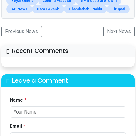
Royal Enfield
Andhra Pradesh
AP Industrial Growth
AP News
Nara Lokesh
Chandrababu Naidu
Tirupati
Previous News
Next News
Recent Comments
Leave a Comment
Name
*
Email
*