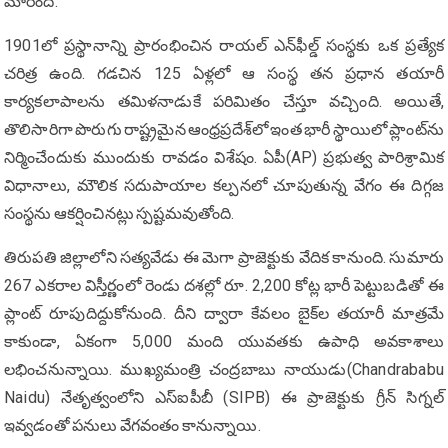
మారింది.
1901లో ప్రస్థానాన్ని ప్రారంభించిన రాయల్ ఎన్‌ఫీల్డ్ సంస్థకు ఒక ప్రత్యేక
చరిత్ర ఉంది. గడచిన 125 ఏళ్లలో ఆ సంస్థ తన ప్రధాన తయారీ
కార్యకలాపాలను తమిళనాడుకే పరిమితం చేస్తూ వచ్చింది. అయితే,
తొలిసారిగా పొరుగు రాష్ట్రమైన ఆంధ్రప్రదేశ్‌లో ఇంత భారీ స్థాయిలో ప్లాంట్‌ను
నిర్మించేందుకు ముందుకు రావడం విశేషం. ఏపీ(AP) ప్రభుత్వ పారిశ్రామిక
విధానాలు, మౌలిక సదుపాయాల కల్పనలో చూపుతున్న వేగం ఈ దిగ్గజ
సంస్థను ఆకర్షించినట్లు స్పష్టమవుతోంది.
తిరుపతి జిల్లాలోని సత్యవేడు ఈ మెగా ప్రాజెక్టుకు వేదిక కానుంది. సుమారు
267 ఎకరాల విస్తీర్ణంలో రెండు దశల్లో రూ. 2,200 కోట్ల భారీ పెట్టుబడితో ఈ
ప్లాంట్ రూపుదిద్దుకోనుంది. దీని ద్వారా కేవలం బైక్‌ల తయారీ మాత్రమే
కాకుండా, ఏకంగా 5,000 మంది యువతకు ఉపాధి అవకాశాలు
లభించనున్నాయి. ముఖ్యమంత్రి చంద్రబాబు నాయుడు(Chandrababu
Naidu) నేతృత్వంలోని ఎస్‌ఐపీబీ (SIPB) ఈ ప్రాజెక్టుకు గ్రీన్ సిగ్నల్
ఇవ్వడంతో పనులు వేగవంతం కానున్నాయి.