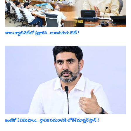
బాబు క్యాబినెట్‌లో ప్ర‌క్షాళ‌న‌.. ఆ ఐదుగురు ఔట్‌.!
ఇంటికో 3 నిమిషాలు.. స్థానిక స‌మ‌రానికి లోకేశ్ మాస్ట‌ర్ ప్లాన్‌.!