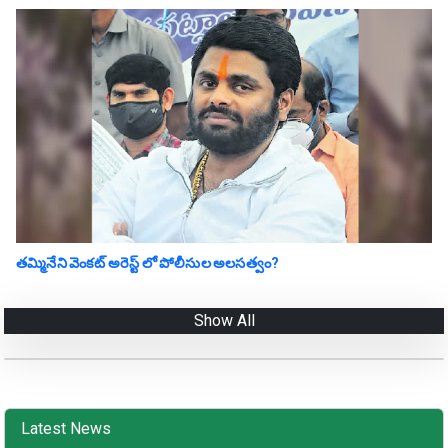
తమ్మినేని వెంకట్ అరెస్ట్ లో పోలీసుల అలసత్వం?
Show All
Latest News