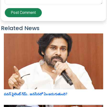
Post Comment
Related News
ప‌వ‌న్ సైలెంట్ గేమ్‌.. జ‌న‌సేన‌లో ఏం జ‌రుగుతుంది?