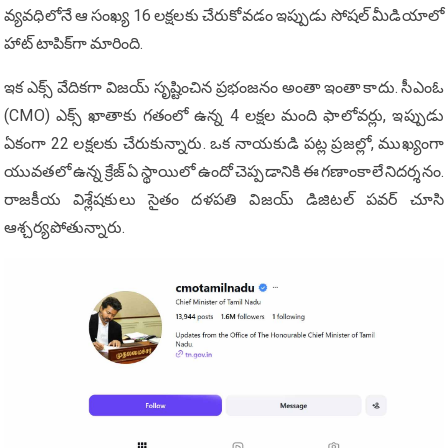
వ్యవధిలోనే ఆ సంఖ్య 16 లక్షలకు చేరుకోవడం ఇప్పుడు సోషల్ మీడియాలో
హాట్ టాపిక్‌గా మారింది.
ఇక ఎక్స్ వేదికగా విజయ్ సృష్టించిన ప్రభంజనం అంతా ఇంతా కాదు. సీఎంఓ
(CMO) ఎక్స్ ఖాతాకు గతంలో ఉన్న 4 లక్షల మంది ఫాలోవర్లు, ఇప్పుడు
ఏకంగా 22 లక్షలకు చేరుకున్నారు. ఒక నాయకుడి పట్ల ప్రజల్లో, ముఖ్యంగా
యువతలో ఉన్న క్రేజ్ ఏ స్థాయిలో ఉందో చెప్పడానికి ఈ గణాంకాలే నిదర్శనం.
రాజకీయ విశ్లేషకులు సైతం దళపతి విజయ్ డిజిటల్ పవర్ చూసి
ఆశ్చర్యపోతున్నారు.