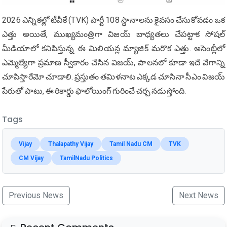
2026 ఎన్నికల్లో టీవీకే (TVK) పార్టీ 108 స్థానాలను కైవసం చేసుకోవడం ఒక
ఎత్తు అయితే, ముఖ్యమంత్రిగా విజయ్ బాధ్యతలు చేపట్టాక సోషల్
మీడియాలో కనిపిస్తున్న ఈ మిలియన్ల మ్యాజిక్ మరొక ఎత్తు. అసెంబ్లీలో
ఎమ్మెల్యేగా ప్రమాణ స్వీకారం చేసిన విజయ్, పాలనలో కూడా ఇదే వేగాన్ని
చూపిస్తారేమో చూడాలి. ప్రస్తుతం తమిళనాట ఎక్కడ చూసినా సీఎం విజయ్
పేరుతో పాటు, ఈ రికార్డు ఫాలోయింగ్ గురించే చర్చ నడుస్తోంది.
Tags
Vijay
Thalapathy Vijay
Tamil Nadu CM
TVK
CM Vijay
TamilNadu Politics
Previous News
Next News