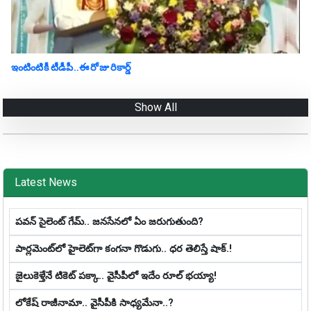
ఇంటింటికీ టీడీపీ..ఈ రోజు రికార్డ్
Show All
Latest News
ప‌వ‌న్ సైలెంట్ గేమ్‌.. జ‌న‌సేన‌లో ఏం జ‌రుగుతుంది?
పార్లమెంట్‌లో హైలెట్‌గా కంగనా గొడుగు.. ధ‌ర తెలిస్తే షాక్‌.!
జైలుకెళ్తేనే టికెట్ పక్కా.. వైసీపీలో ఇదేం రూల్ భయ్యా!
లోకేష్ రాజీనామా.. వైసీపీకి సాధ్య‌మేనా..?