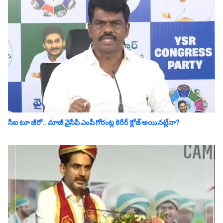
సీఐ టూ జీరో.. మాజీ వైసీపీ ఎంపీ గోరంట్ల కెరీర్ క్లోజ్ అయిన‌ట్లేనా?