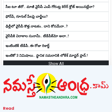
సీఐ టూ జీరో.. మాజీ వైసీపీ ఎంపీ గోరంట్ల కెరీర్ క్లోజ్ అయిన‌ట్లేనా?
ఫోన్‌పే, గూగుల్ పేల‌పై చార్జీలు?
ఢిల్లీలో వైసీపీ కొత్త నాట‌కం.. దాని కోస‌మేనా..?
వైసీపీకి విరాళాల సునామీ.. టీడీపీకేమో అలా..!
ఇంటింటికీ టీడీపీ..ఈ రోజు రికార్డ్
ఇంటికో 3 నిమిషాలు.. స్థానిక స‌మ‌రానికి లోకేశ్ మాస్ట‌ర్ ప్లాన్‌.!
Show All
Read