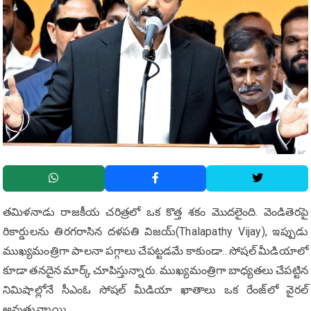
తమిళనాడు రాజకీయ చరిత్రలో ఒక కొత్త శకం మొదలైంది. వెండితెరపై
రికార్డులను తిరగరాసిన దళపతి విజయ్(Thalapathy Vijay), ఇప్పుడు
ముఖ్యమంత్రిగా పాలనా పగ్గాలు చేపట్టడమే కాకుండా.. సోషల్ మీడియాలో
కూడా తనదైన మార్క్ చూపిస్తున్నారు. ముఖ్య‌మంత్రిగా బాధ్యతలు చేపట్టిన
నిమిషాల్లోనే సీఎంఓ సోషల్ మీడియా ఖాతాలు ఒక రేంజ్‌లో వైరల్
అవుతున్నాయి.