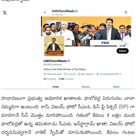
సాధారణంగా ప్రభుత్వ అధికారిక ఖాతాలకు ఫాలోవర్ల పెరుగుదల చాలా
నెమ్మదిగా ఉంటుంది. కానీ, విజయ్ ఫోటో సీఎంఓ డిస్ ప్లే పిక్చర్ (DP) గా
మారగానే సీన్ మొత్తం మారిపోయింది. గతంలో కేవలం 4 లక్షల మంది
ఫాలోవర్లతో ఉన్న తమిళనాడు సీఎంఓ ఇన్‌స్టాగ్రామ్ ఖాతా, విజయ్ ఫోటో
దర్శనమివ్వగానే రాకెట్ స్పీడ్‌తో దూసుకుపోయింది. కేవలం గంటల