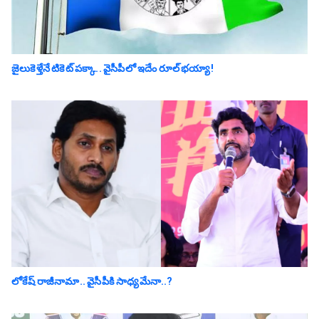
జైలుకెళ్తేనే టికెట్ పక్కా.. వైసీపీలో ఇదేం రూల్ భయ్యా!
లోకేష్ రాజీనామా.. వైసీపీకి సాధ్య‌మేనా..?