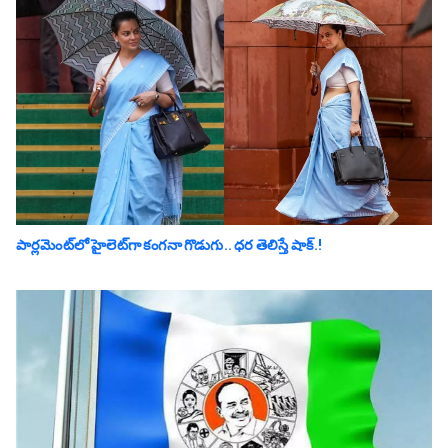
పార్లమెంట్‌లో హైలెట్‌గా కంగనా గొడుగు.. ధ‌ర తెలిస్తే షాక్‌.!