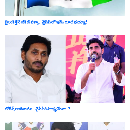
జైలుకెళ్తేనే టికెట్ పక్కా.. వైసీపీలో ఇదేం రూల్ భయ్యా!
లోకేష్ రాజీనామా.. వైసీపీకి సాధ్య‌మేనా..?