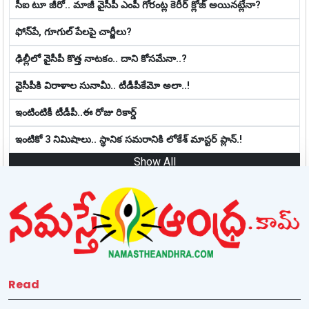
సీఐ టూ జీరో.. మాజీ వైసీపీ ఎంపీ గోరంట్ల కెరీర్ క్లోజ్ అయిన‌ట్లేనా?
ఫోన్‌పే, గూగుల్ పేల‌పై చార్జీలు?
ఢిల్లీలో వైసీపీ కొత్త నాట‌కం.. దాని కోస‌మేనా..?
వైసీపీకి విరాళాల సునామీ.. టీడీపీకేమో అలా..!
ఇంటింటికీ టీడీపీ..ఈ రోజు రికార్డ్
ఇంటికో 3 నిమిషాలు.. స్థానిక స‌మ‌రానికి లోకేశ్ మాస్ట‌ర్ ప్లాన్‌.!
Show All
Read