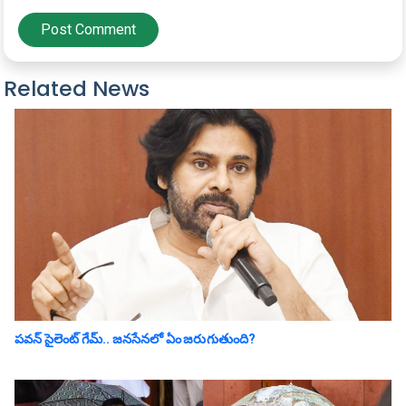
Post Comment
Related News
ప‌వ‌న్ సైలెంట్ గేమ్‌.. జ‌న‌సేన‌లో ఏం జ‌రుగుతుంది?