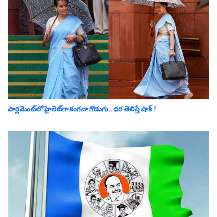
పార్లమెంట్‌లో హైలెట్‌గా కంగనా గొడుగు.. ధ‌ర తెలిస్తే షాక్‌.!