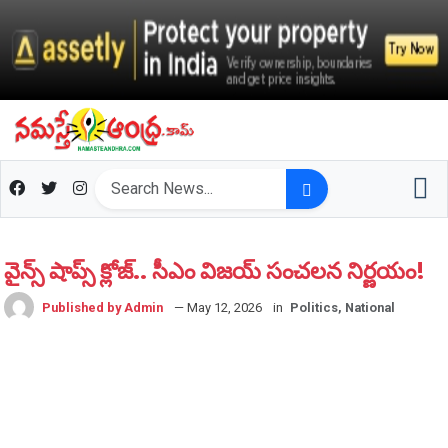
వైన్స్ షాప్స్ క్లోజ్‌.. సీఎం విజ‌య్ సంచ‌ల‌న నిర్ణ‌యం!
Published by Admin
— May 12, 2026
in
Politics, National