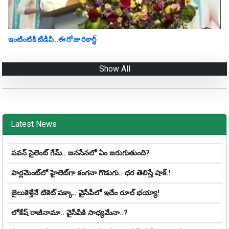
ఇంటింటికీ టీడీపీ..ఈ రోజు రికార్డ్
Show All
Latest News
ప‌వ‌న్ సైలెంట్ గేమ్‌.. జ‌న‌సేన‌లో ఏం జ‌రుగుతుంది?
పార్లమెంట్‌లో హైలెట్‌గా కంగనా గొడుగు.. ధ‌ర తెలిస్తే షాక్‌.!
జైలుకెళ్తేనే టికెట్ పక్కా.. వైసీపీలో ఇదేం రూల్ భయ్యా!
లోకేష్ రాజీనామా.. వైసీపీకి సాధ్య‌మేనా..?