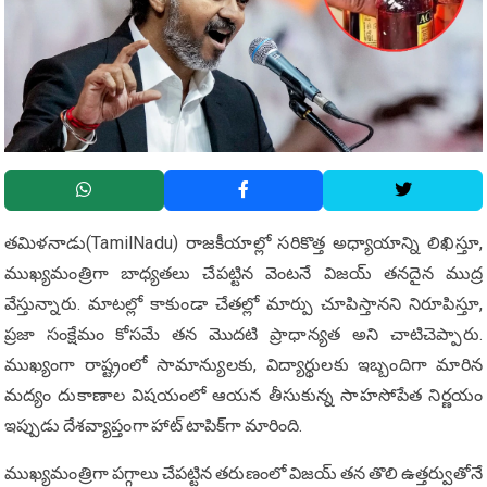
తమిళనాడు(TamilNadu) రాజకీయాల్లో సరికొత్త అధ్యాయాన్ని లిఖిస్తూ,
ముఖ్యమంత్రిగా బాధ్యతలు చేపట్టిన వెంటనే విజయ్ తనదైన ముద్ర
వేస్తున్నారు. మాటల్లో కాకుండా చేతల్లో మార్పు చూపిస్తానని నిరూపిస్తూ,
ప్రజా సంక్షేమం కోసమే తన మొదటి ప్రాధాన్యత అని చాటిచెప్పారు.
ముఖ్యంగా రాష్ట్రంలో సామాన్యులకు, విద్యార్థులకు ఇబ్బందిగా మారిన
మద్యం దుకాణాల విషయంలో ఆయన తీసుకున్న సాహసోపేత నిర్ణయం
ఇప్పుడు దేశవ్యాప్తంగా హాట్ టాపిక్‌గా మారింది.
ముఖ్యమంత్రిగా పగ్గాలు చేపట్టిన తరుణంలో విజయ్ తన తొలి ఉత్తర్వుతోనే