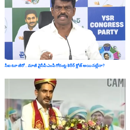
సీఐ టూ జీరో.. మాజీ వైసీపీ ఎంపీ గోరంట్ల కెరీర్ క్లోజ్ అయిన‌ట్లేనా?