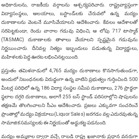
అధికారులను, రాజకీయ వర్గాలను ఆశ్చర్యపరిచారు. రాష్ట్రవ్యాప్తంగా
విద్యాసంస్థలు, ఆలయాలు, బస్టాండ్‌లకు చేరువలో ఉన్న మద్యం
దుకాణాలను వెంటనే మూసివేయాలని ఆదేశించారు. కేవలం ఆదేశాలతో
సరిపెట్టకుండా, రెండు వారాల గడువు విధించి, ఆ లోపు 717 టాస్మాక్
(TASMAC) దుకాణాలకు తాళాలు వేయాలని స్పష్టమైన గడువును
నిర్ణయించారు. దీనివల్ల నిత్యం ఇబ్బందులు పడుతున్న విద్యార్థులు,
మహిళలకు పెద్ద ఊరట లభించినట్లయింది.
ప్రస్తుతం తమిళనాడులో 4,765 మద్యం దుకాణాలు కొనసాగుతుండగా,
అందులో నిబంధనలకు విరుద్ధంగా ఉన్న వాటిని ప్రభుత్వం గుర్తించింది. 500
మీటర్ల పరిధిలో ఉన్న 186 విద్యా సంస్థల సమీప దుకాణాలు, 276 ప్రార్థనా
స్థలాల దగ్గరి దుకాణాలు, అలాగే 255 బస్ స్టాండ్ పరిసరాల్లోని షాపులను
తక్షణమే తొలగించాలని సీఎం ఆదేశించారు. ప్రజలు ఎక్కువగా సంచరించే
ప్రాంతాల్లో మద్యం విక్రయాలు(Liquor Sales) జరగడం వల్ల ఎదురవుతున్న
సామాజిక సమస్యలకు ఈ నిర్ణయంతో అడ్డుకట్ట పడనుంది.
మద్యం అమ్మకాల ద్వారా వచ్చే రాబడి రాష్ట్ర ఖజానాకు ప్రధాన వనరుగా